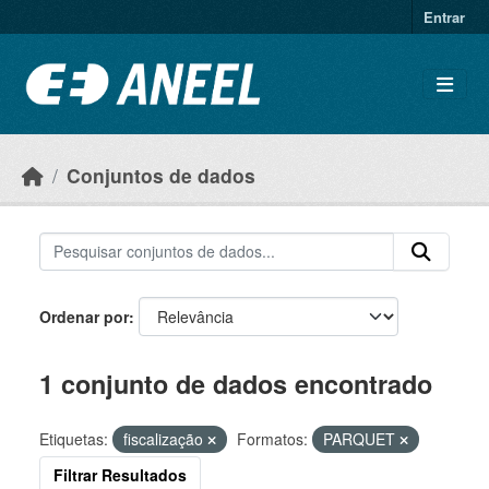
Ir para o conteúdo principal
Entrar
Conjuntos de dados
Ordenar por
1 conjunto de dados encontrado
Etiquetas:
fiscalização
Formatos:
PARQUET
Filtrar Resultados