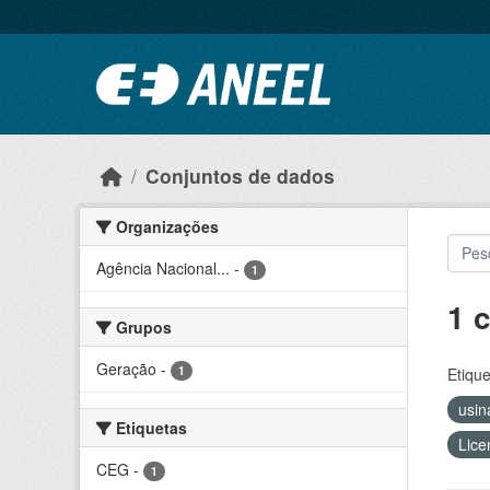
Ir para o conteúdo principal
Conjuntos de dados
Organizações
Agência Nacional...
-
1
1 
Grupos
Geração
-
1
Etique
usi
Etiquetas
Lice
CEG
-
1