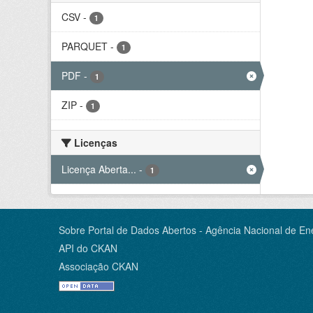
CSV
-
1
PARQUET
-
1
PDF
-
1
ZIP
-
1
Licenças
Licença Aberta...
-
1
Sobre Portal de Dados Abertos - Agência Nacional de Ene
API do CKAN
Associação CKAN