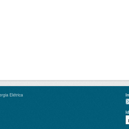
rgia Elétrica
I
I