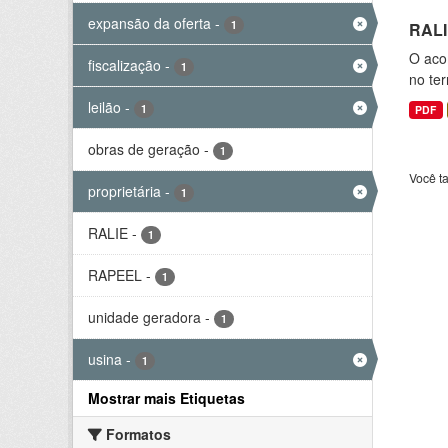
expansão da oferta
-
1
RALI
O aco
fiscalização
-
1
no ter
leilão
-
1
PDF
obras de geração
-
1
Você t
proprietária
-
1
RALIE
-
1
RAPEEL
-
1
unidade geradora
-
1
usina
-
1
Mostrar mais Etiquetas
Formatos