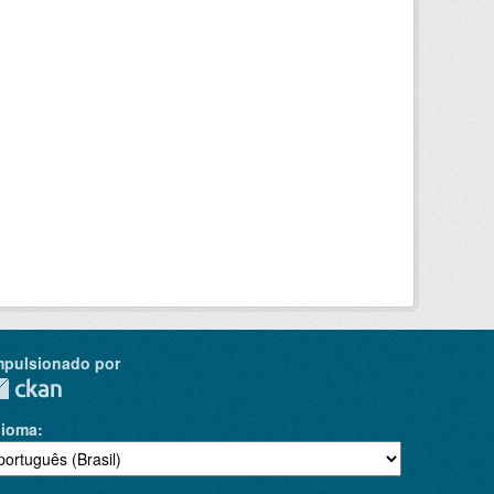
mpulsionado por
dioma