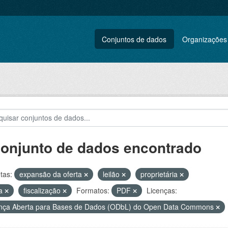
Conjuntos de dados
Organizações
conjunto de dados encontrado
tas:
expansão da oferta
leilão
proprietária
na
fiscalização
Formatos:
PDF
Licenças:
nça Aberta para Bases de Dados (ODbL) do Open Data Commons