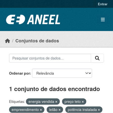
Ir para o conteúdo principal
Entrar
Conjuntos de dados
Ordenar por
1 conjunto de dados encontrado
Etiquetas:
energia vendida
preço teto
empreendimento
leilão
potência instalada