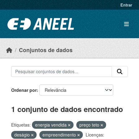
Ir para o conteúdo principal
Entrar
Conjuntos de dados
Ordenar por
1 conjunto de dados encontrado
Etiquetas:
energia vendida
preço teto
deságio
empreendimento
Licenças: