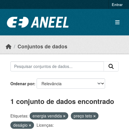
Ir para o conteúdo principal
Entrar
Conjuntos de dados
Ordenar por
1 conjunto de dados encontrado
Etiquetas:
energia vendida
preço teto
deságio
Licenças: