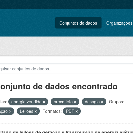
Conjuntos de dados
Organizações
conjunto de dados encontrado
tas:
energia vendida
preço teto
deságio
Grupos:
ação
Leilões
Formatos:
PDF
tado de leilões de geração e transmissão de energia elétri