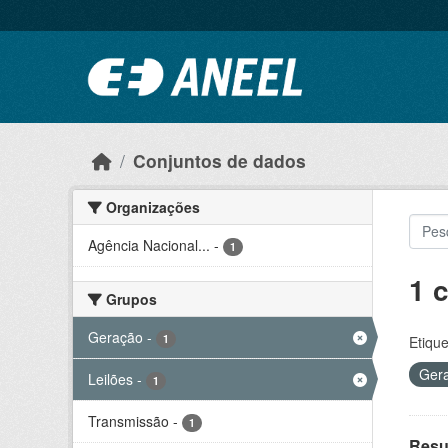
Ir para o conteúdo principal
Conjuntos de dados
Organizações
Agência Nacional...
-
1
1 
Grupos
Geração
-
1
Etique
Ger
Leilões
-
1
Transmissão
-
1
Resul