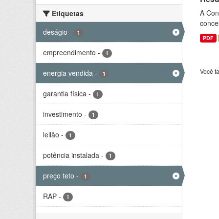
A Cons
Etiquetas
conce
deságio
-
1
PDF
empreendimento
-
1
Você t
energia vendida
-
1
garantia física
-
1
investimento
-
1
leilão
-
1
potência instalada
-
1
preço teto
-
1
RAP
-
1