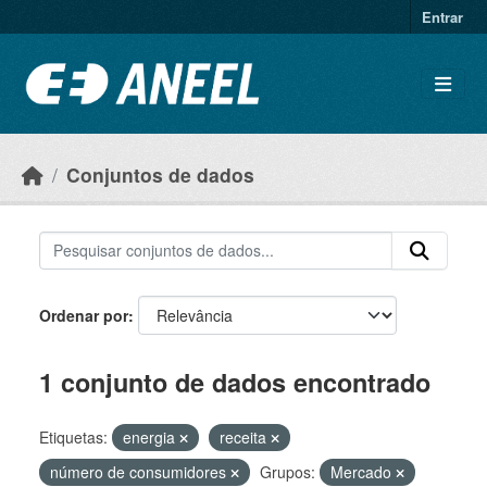
Ir para o conteúdo principal
Entrar
Conjuntos de dados
Ordenar por
1 conjunto de dados encontrado
Etiquetas:
energia
receita
número de consumidores
Grupos:
Mercado