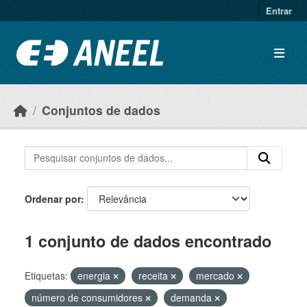
Ir para o conteúdo principal
Entrar
Conjuntos de dados
Ordenar por
1 conjunto de dados encontrado
Etiquetas:
energia
receita
mercado
número de consumidores
demanda