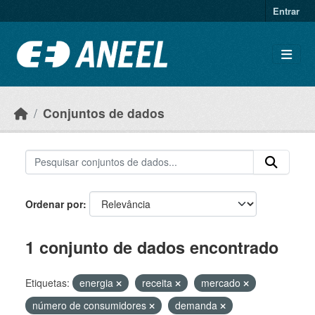
Ir para o conteúdo principal
Entrar
Conjuntos de dados
Ordenar por
1 conjunto de dados encontrado
Etiquetas:
energia
receita
mercado
número de consumidores
demanda