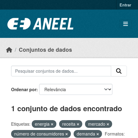
Ir para o conteúdo principal
Entrar
Conjuntos de dados
Ordenar por
1 conjunto de dados encontrado
Etiquetas:
energia
receita
mercado
número de consumidores
demanda
Formatos: