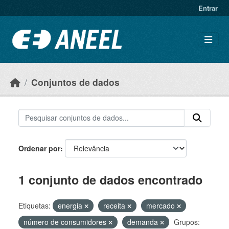
Ir para o conteúdo principal
Entrar
Conjuntos de dados
Ordenar por
1 conjunto de dados encontrado
Etiquetas:
energia
receita
mercado
número de consumidores
demanda
Grupos: