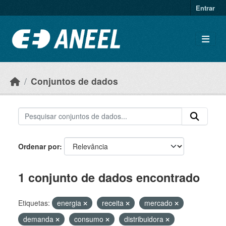
Ir para o conteúdo principal
Entrar
Conjuntos de dados
Ordenar por
1 conjunto de dados encontrado
Etiquetas:
energia
receita
mercado
demanda
consumo
distribuidora