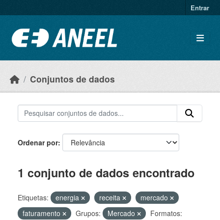
Ir para o conteúdo principal
Entrar
Conjuntos de dados
Ordenar por
1 conjunto de dados encontrado
Etiquetas:
energia
receita
mercado
faturamento
Grupos:
Mercado
Formatos: