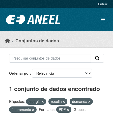
Ir para o conteúdo principal
Entrar
Conjuntos de dados
Ordenar por
1 conjunto de dados encontrado
Etiquetas:
energia
receita
demanda
faturamento
Formatos:
PDF
Grupos: