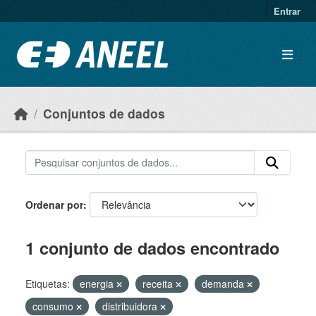
Ir para o conteúdo principal
Entrar
Conjuntos de dados
Ordenar por
1 conjunto de dados encontrado
Etiquetas:
energia
receita
demanda
consumo
distribuidora