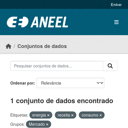
Ir para o conteúdo principal
Entrar
Conjuntos de dados
Ordenar por
1 conjunto de dados encontrado
Etiquetas:
energia
receita
consumo
Grupos:
Mercado