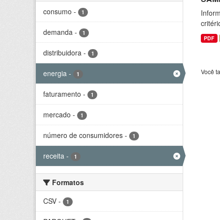
consumo
-
Inform
1
critér
demanda
-
1
PDF
distribuidora
-
1
Você t
energia
-
1
faturamento
-
1
mercado
-
1
número de consumidores
-
1
receita
-
1
Formatos
CSV
-
1