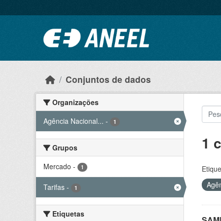
Ir para o conteúdo principal
Conjuntos de dados
Organizações
Agência Nacional...
-
1
1 
Grupos
Mercado
-
1
Etique
Agên
Tarifas
-
1
Etiquetas
SAMP