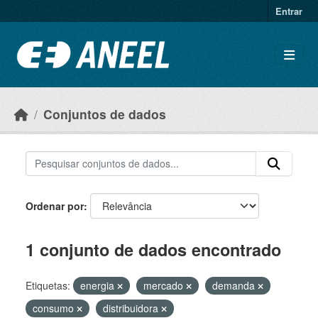
Ir para o conteúdo principal
Entrar
Conjuntos de dados
Ordenar por
1 conjunto de dados encontrado
Etiquetas:
energia
mercado
demanda
consumo
distribuidora