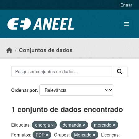
Ir para o conteúdo principal
Entrar
Conjuntos de dados
Ordenar por
1 conjunto de dados encontrado
Etiquetas:
energia
demanda
mercado
Formatos:
PDF
Grupos:
Mercado
Licenças: