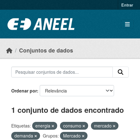
Ir para o conteúdo principal
Entrar
Conjuntos de dados
Ordenar por
1 conjunto de dados encontrado
Etiquetas:
energia
consumo
mercado
demanda
Grupos:
Mercado