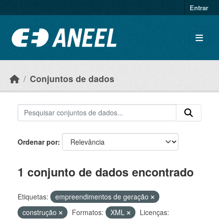
Ir para o conteúdo principal
Entrar
Conjuntos de dados
Ordenar por
1 conjunto de dados encontrado
Etiquetas:
empreendimentos de geração
construção
Formatos:
XML
Licenças: