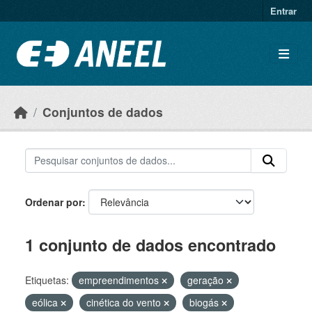
Ir para o conteúdo principal
Entrar
Conjuntos de dados
Ordenar por
1 conjunto de dados encontrado
Etiquetas:
empreendimentos
geração
eólica
cinética do vento
biogás