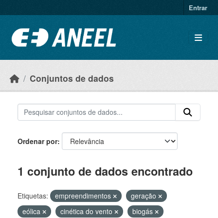
Ir para o conteúdo principal
Entrar
Conjuntos de dados
Ordenar por
1 conjunto de dados encontrado
Etiquetas:
empreendimentos
geração
eólica
cinética do vento
biogás