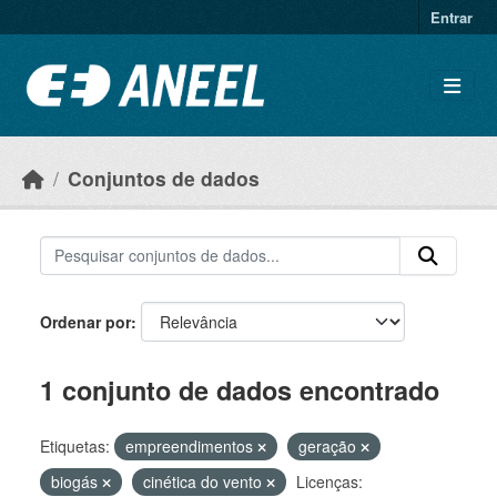
Ir para o conteúdo principal
Entrar
Conjuntos de dados
Ordenar por
1 conjunto de dados encontrado
Etiquetas:
empreendimentos
geração
biogás
cinética do vento
Licenças: