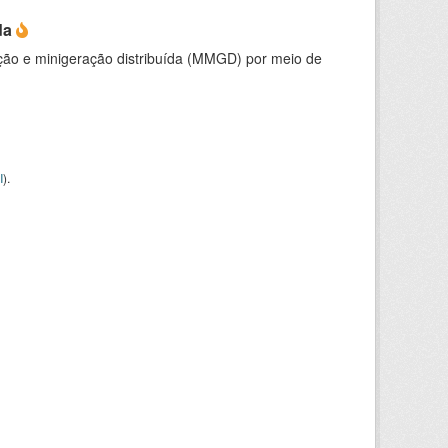
da
ção e minigeração distribuída (MMGD) por meio de
I
).