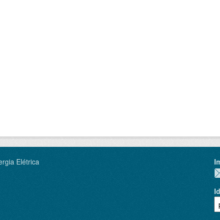
rgia Elétrica
I
I