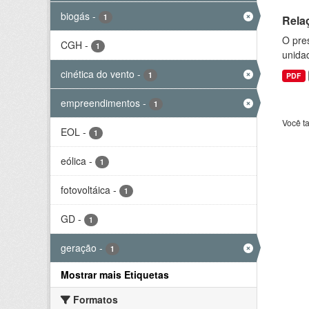
biogás
-
1
Rela
O pre
CGH
-
1
unida
cinética do vento
-
1
PDF
empreendimentos
-
1
Você t
EOL
-
1
eólica
-
1
fotovoltáica
-
1
GD
-
1
geração
-
1
Mostrar mais Etiquetas
Formatos