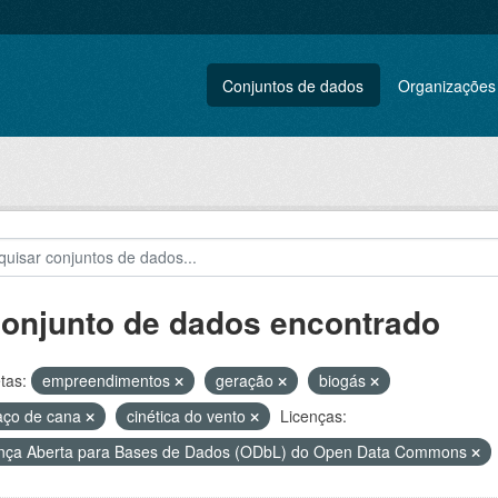
Conjuntos de dados
Organizações
conjunto de dados encontrado
tas:
empreendimentos
geração
biogás
aço de cana
cinética do vento
Licenças:
nça Aberta para Bases de Dados (ODbL) do Open Data Commons