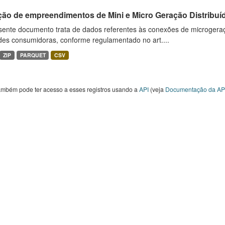
ção de empreendimentos de Mini e Micro Geração Distribuí
sente documento trata de dados referentes às conexões de microgera
des consumidoras, conforme regulamentado no art....
ZIP
PARQUET
CSV
ambém pode ter acesso a esses registros usando a
API
(veja
Documentação da AP