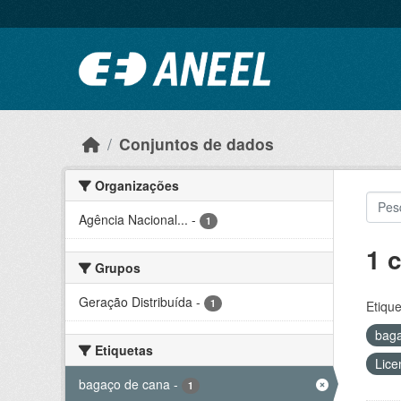
Ir para o conteúdo principal
Conjuntos de dados
Organizações
Agência Nacional...
-
1
1 
Grupos
Geração Distribuída
-
1
Etique
bag
Etiquetas
Lice
bagaço de cana
-
1