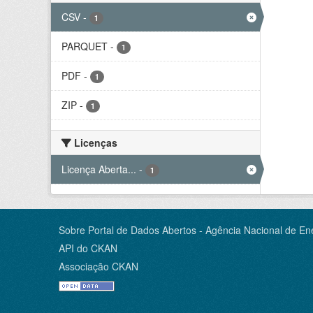
CSV
-
1
PARQUET
-
1
PDF
-
1
ZIP
-
1
Licenças
Licença Aberta...
-
1
Sobre Portal de Dados Abertos - Agência Nacional de Ene
API do CKAN
Associação CKAN