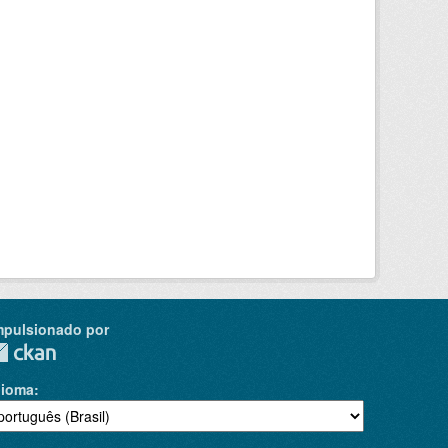
mpulsionado por
dioma