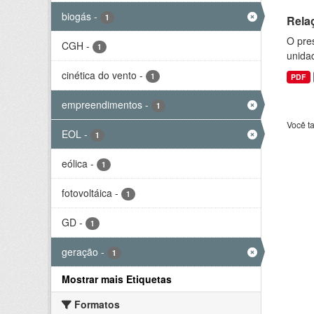
biogás
-
1
Rela
O pre
CGH
-
1
unida
cinética do vento
-
1
PDF
empreendimentos
-
1
Você t
EOL
-
1
eólica
-
1
fotovoltáica
-
1
GD
-
1
geração
-
1
Mostrar mais Etiquetas
Formatos