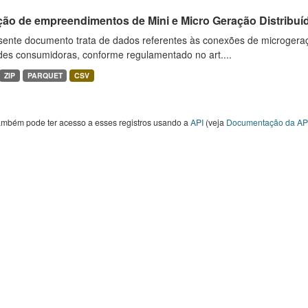
ção de empreendimentos de Mini e Micro Geração Distribuí
sente documento trata de dados referentes às conexões de microgera
des consumidoras, conforme regulamentado no art....
ZIP
PARQUET
CSV
ambém pode ter acesso a esses registros usando a
API
(veja
Documentação da AP