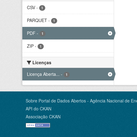
CSV
-
1
PARQUET
-
1
PDF
-
1
ZIP
-
1
Licenças
Licença Aberta...
-
1
Sobre Portal de Dados Abertos - Agência Nacional de Ene
API do CKAN
Associação CKAN