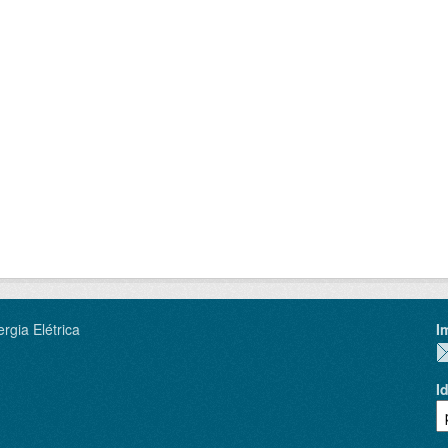
rgia Elétrica
I
I