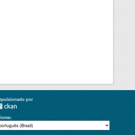
mpulsionado por
dioma