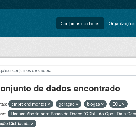
Conjuntos de dados
Organizações
conjunto de dados encontrado
tas:
empreendimentos
geração
biogás
EOL
ças:
Licença Aberta para Bases de Dados (ODbL) do Open Data C
ção Distribuída