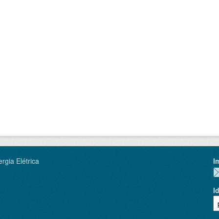
rgia Elétrica
I
I