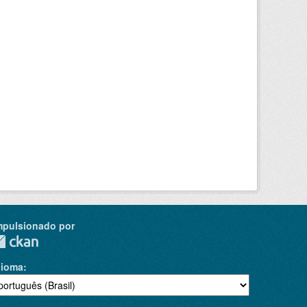
mpulsionado por
dioma