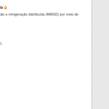
da
ção e minigeração distribuída (MMGD) por meio de
I
).