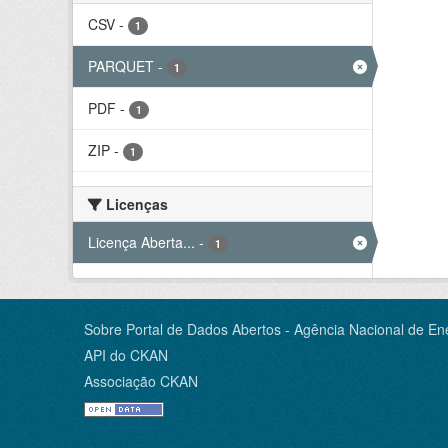
CSV
-
1
PARQUET
-
1
PDF
-
1
ZIP
-
1
Licenças
Licença Aberta...
-
1
Sobre Portal de Dados Abertos - Agência Nacional de Ene
API do CKAN
Associação CKAN