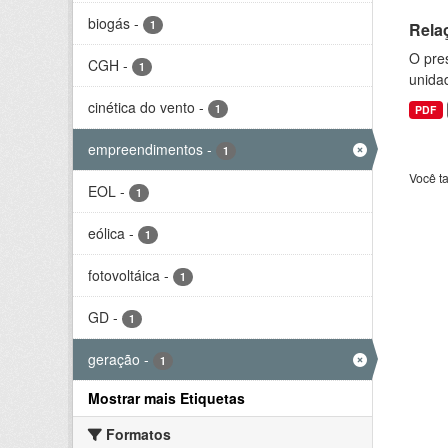
biogás
-
1
Rela
O pre
CGH
-
1
unida
cinética do vento
-
1
PDF
empreendimentos
-
1
Você t
EOL
-
1
eólica
-
1
fotovoltáica
-
1
GD
-
1
geração
-
1
Mostrar mais Etiquetas
Formatos