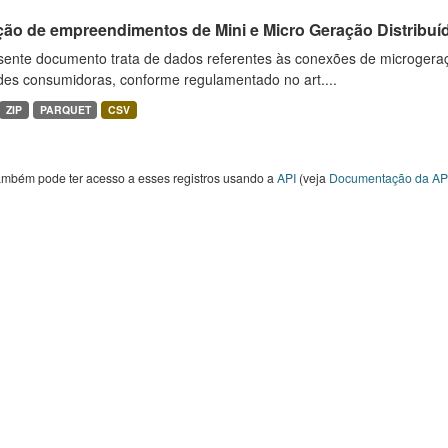
ção de empreendimentos de Mini e Micro Geração Distribuí
sente documento trata de dados referentes às conexões de microgera
des consumidoras, conforme regulamentado no art....
ZIP
PARQUET
CSV
ambém pode ter acesso a esses registros usando a
API
(veja
Documentação da AP