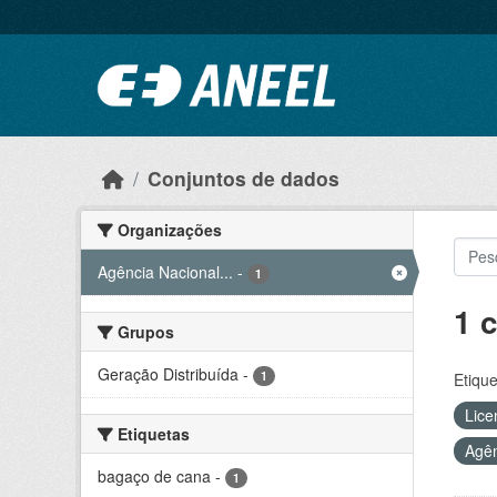
Ir para o conteúdo principal
Conjuntos de dados
Organizações
Agência Nacional...
-
1
1 
Grupos
Geração Distribuída
-
1
Etique
Lice
Etiquetas
Agên
bagaço de cana
-
1