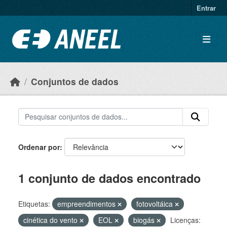
Ir para o conteúdo principal
Entrar
Conjuntos de dados
Ordenar por
1 conjunto de dados encontrado
Etiquetas:
empreendimentos
fotovoltáica
cinética do vento
EOL
biogás
Licenças: