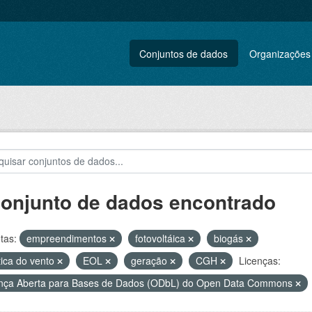
Conjuntos de dados
Organizações
conjunto de dados encontrado
tas:
empreendimentos
fotovoltáica
biogás
tica do vento
EOL
geração
CGH
Licenças:
nça Aberta para Bases de Dados (ODbL) do Open Data Commons