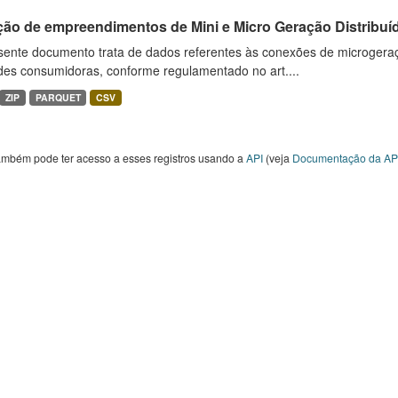
ção de empreendimentos de Mini e Micro Geração Distribuí
sente documento trata de dados referentes às conexões de microgera
des consumidoras, conforme regulamentado no art....
ZIP
PARQUET
CSV
ambém pode ter acesso a esses registros usando a
API
(veja
Documentação da AP