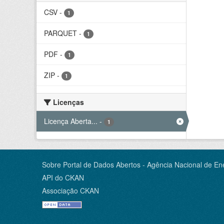
CSV
-
1
PARQUET
-
1
PDF
-
1
ZIP
-
1
Licenças
Licença Aberta...
-
1
Sobre Portal de Dados Abertos - Agência Nacional de Ene
API do CKAN
Associação CKAN