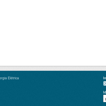
rgia Elétrica
I
I