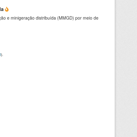
da
ção e minigeração distribuída (MMGD) por meio de
I
).