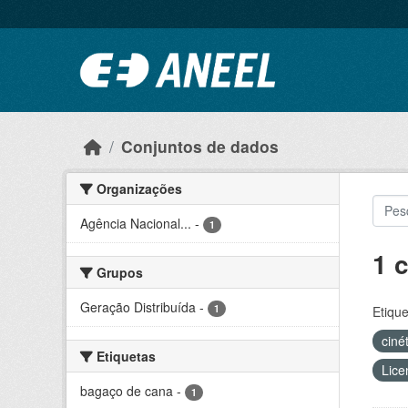
Ir para o conteúdo principal
Conjuntos de dados
Organizações
Agência Nacional...
-
1
1 
Grupos
Geração Distribuída
-
1
Etique
ciné
Etiquetas
Lice
bagaço de cana
-
1