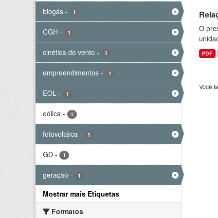
biogás
-
1
Rela
O pre
CGH
-
1
unida
cinética do vento
-
1
PDF
empreendimentos
-
1
Você t
EOL
-
1
eólica
-
1
fotovoltáica
-
1
GD
-
1
geração
-
1
Mostrar mais Etiquetas
Formatos