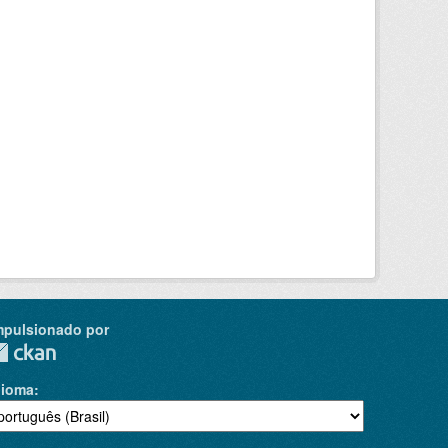
mpulsionado por
dioma