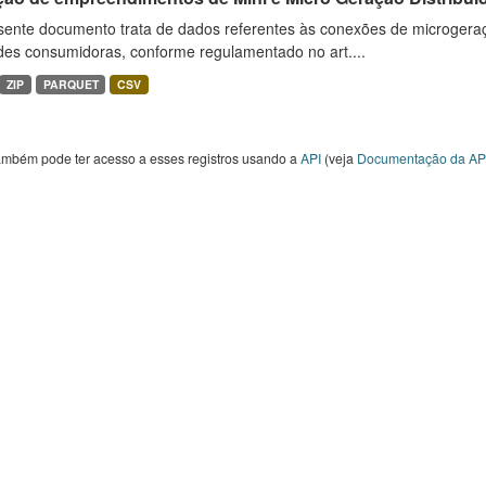
sente documento trata de dados referentes às conexões de microgera
des consumidoras, conforme regulamentado no art....
ZIP
PARQUET
CSV
ambém pode ter acesso a esses registros usando a
API
(veja
Documentação da AP