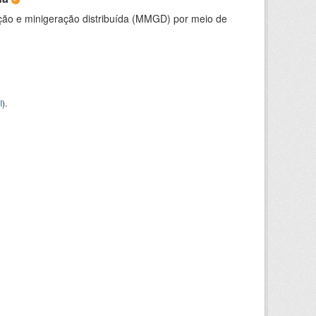
ção e minigeração distribuída (MMGD) por meio de
I
).