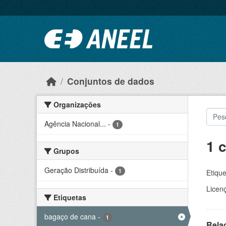
Ir para o conteúdo principal
Conjuntos de dados
Organizações
Agência Nacional...
-
1
1 
Grupos
Geração Distribuída
-
1
Etique
Licen
Etiquetas
bagaço de cana
-
1
Rela