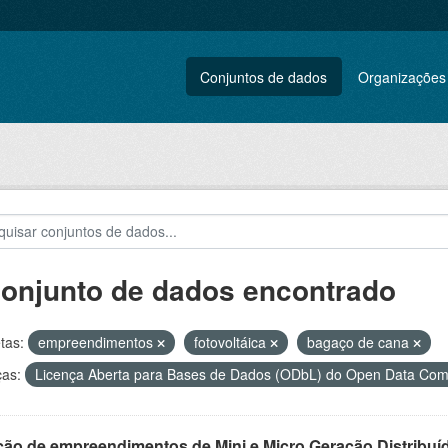
Conjuntos de dados
Organizações
conjunto de dados encontrado
tas:
empreendimentos
fotovoltáica
bagaço de cana
ças:
Licença Aberta para Bases de Dados (ODbL) do Open Data C
ção de empreendimentos de Mini e Micro Geração Distribuí