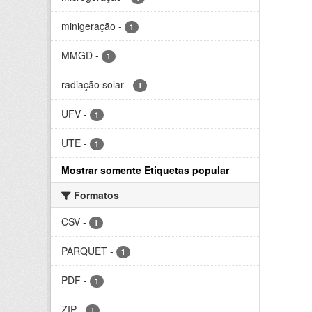
minigeração
-
1
MMGD
-
1
radiação solar
-
1
UFV
-
1
UTE
-
1
Mostrar somente Etiquetas popular
Formatos
CSV
-
1
PARQUET
-
1
PDF
-
1
ZIP
-
1