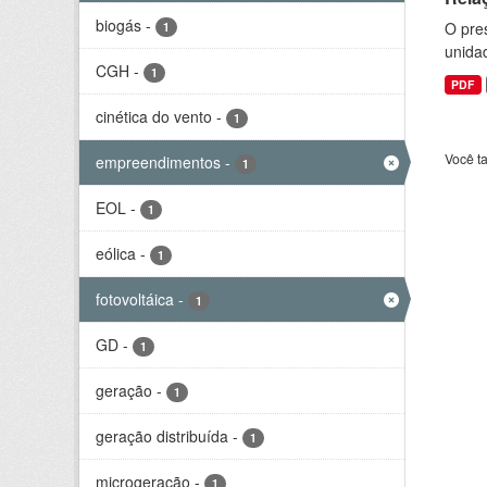
biogás
-
O pre
1
unida
CGH
-
1
PDF
cinética do vento
-
1
Você t
empreendimentos
-
1
EOL
-
1
eólica
-
1
fotovoltáica
-
1
GD
-
1
geração
-
1
geração distribuída
-
1
microgeração
-
1