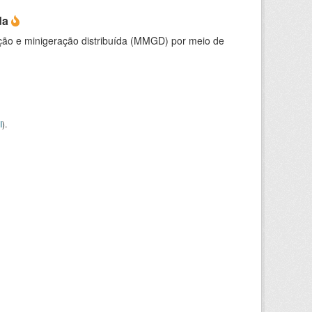
da
ção e minigeração distribuída (MMGD) por meio de
I
).