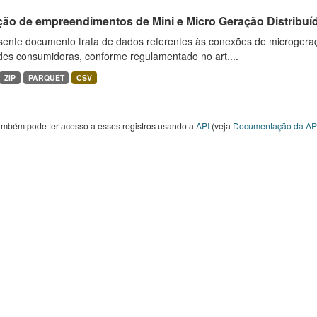
ção de empreendimentos de Mini e Micro Geração Distribuí
sente documento trata de dados referentes às conexões de microgera
des consumidoras, conforme regulamentado no art....
ZIP
PARQUET
CSV
ambém pode ter acesso a esses registros usando a
API
(veja
Documentação da AP