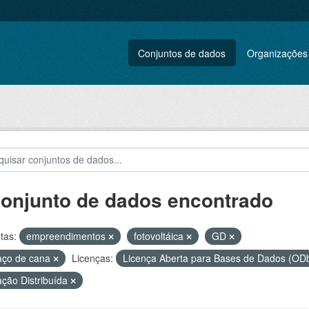
Conjuntos de dados
Organizações
conjunto de dados encontrado
tas:
empreendimentos
fotovoltáica
GD
aço de cana
Licenças:
Licença Aberta para Bases de Dados (O
ção Distribuída