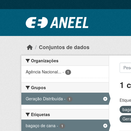
Ir para o conteúdo principal
Conjuntos de dados
Organizações
Agência Nacional...
-
1
1 
Grupos
Geração Distribuída
-
1
Etique
bag
Etiquetas
Gera
bagaço de cana
-
1