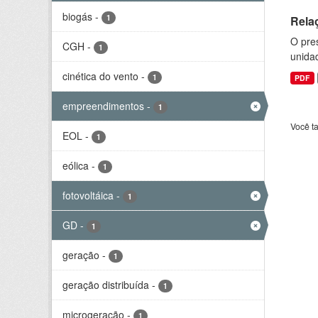
biogás
-
1
Rela
O pre
CGH
-
1
unida
cinética do vento
-
1
PDF
empreendimentos
-
1
Você t
EOL
-
1
eólica
-
1
fotovoltáica
-
1
GD
-
1
geração
-
1
geração distribuída
-
1
microgeração
-
1