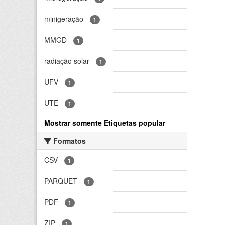
minigeração
-
1
MMGD
-
1
radiação solar
-
1
UFV
-
1
UTE
-
1
Mostrar somente Etiquetas popular
Formatos
CSV
-
1
PARQUET
-
1
PDF
-
1
ZIP
-
1