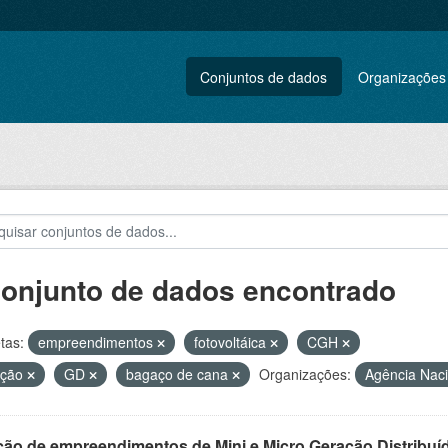
Conjuntos de dados
Organizações
conjunto de dados encontrado
tas:
empreendimentos
fotovoltáica
CGH
ação
GD
bagaço de cana
Organizações:
Agência Naci
ção de empreendimentos de Mini e Micro Geração Distribuí