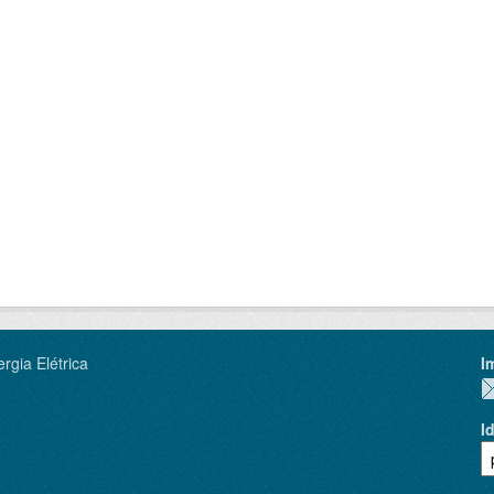
rgia Elétrica
I
I