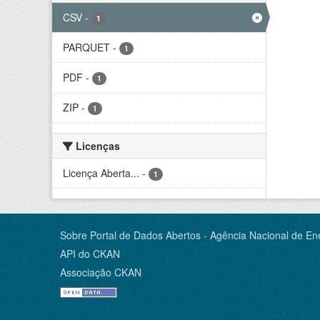
CSV
-
1
PARQUET
-
1
PDF
-
1
ZIP
-
1
Licenças
Licença Aberta...
-
1
Sobre Portal de Dados Abertos - Agência Nacional de Ene
API do CKAN
Associação CKAN