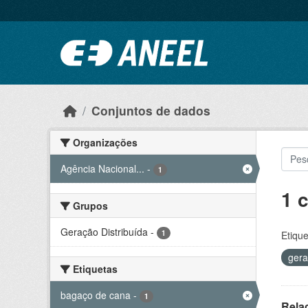
Ir para o conteúdo principal
Conjuntos de dados
Organizações
Agência Nacional...
-
1
1 
Grupos
Geração Distribuída
-
1
Etique
ger
Etiquetas
bagaço de cana
-
1
Rela