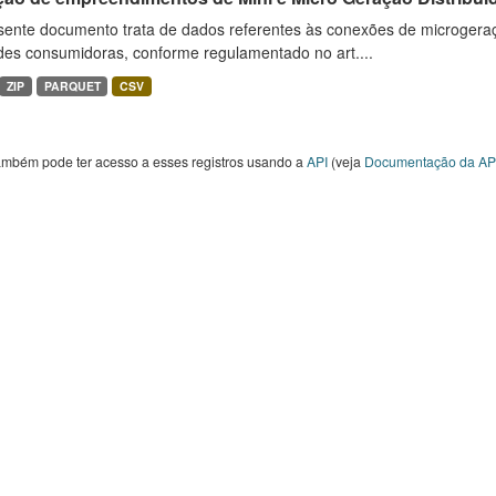
sente documento trata de dados referentes às conexões de microgera
des consumidoras, conforme regulamentado no art....
ZIP
PARQUET
CSV
ambém pode ter acesso a esses registros usando a
API
(veja
Documentação da AP