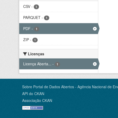
CSV
-
1
PARQUET
-
1
PDF
-
1
ZIP
-
1
Licenças
Licença Aberta...
-
1
Sobre Portal de Dados Abertos - Agência Nacional de Ene
API do CKAN
Associação CKAN