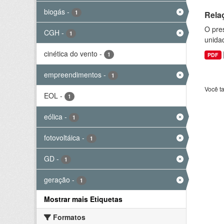
biogás
-
1
Rela
O pre
CGH
-
1
unida
cinética do vento
-
1
PDF
empreendimentos
-
1
Você t
EOL
-
1
eólica
-
1
fotovoltáica
-
1
GD
-
1
geração
-
1
Mostrar mais Etiquetas
Formatos