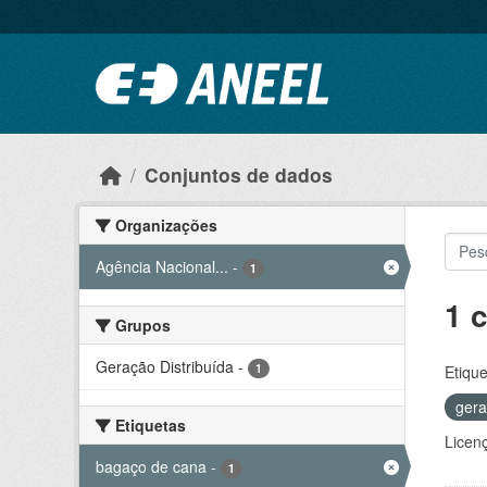
Ir para o conteúdo principal
Conjuntos de dados
Organizações
Agência Nacional...
-
1
1 
Grupos
Geração Distribuída
-
1
Etique
ger
Etiquetas
Licen
bagaço de cana
-
1