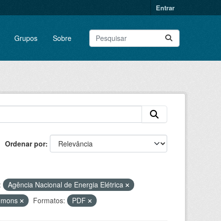
Entrar
Grupos
Sobre
Ordenar por
:
Agência Nacional de Energia Elétrica
ommons
Formatos:
PDF