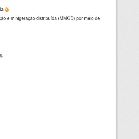
da
ção e minigeração distribuída (MMGD) por meio de
I
).