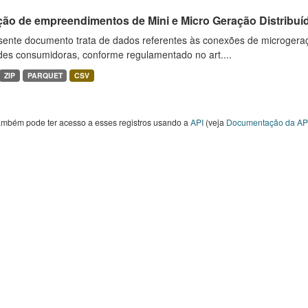
ção de empreendimentos de Mini e Micro Geração Distribuí
sente documento trata de dados referentes às conexões de microgera
des consumidoras, conforme regulamentado no art....
ZIP
PARQUET
CSV
ambém pode ter acesso a esses registros usando a
API
(veja
Documentação da AP