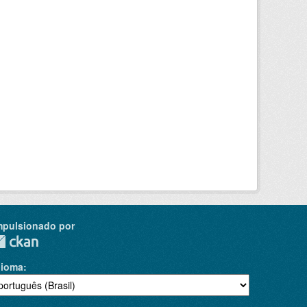
mpulsionado por
dioma