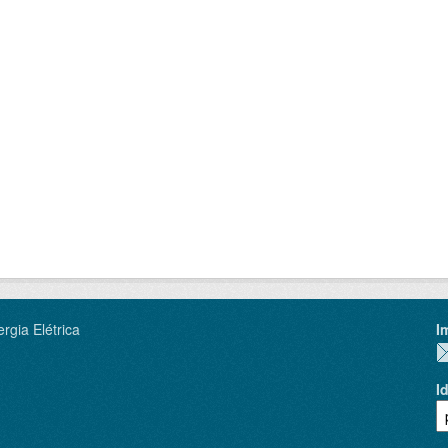
rgia Elétrica
I
I