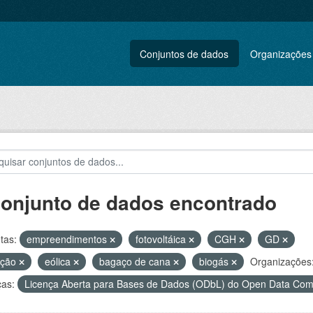
Conjuntos de dados
Organizações
conjunto de dados encontrado
tas:
empreendimentos
fotovoltáica
CGH
GD
ação
eólica
bagaço de cana
biogás
Organizações
ças:
Licença Aberta para Bases de Dados (ODbL) do Open Data C