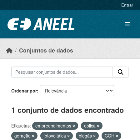
Ir para o conteúdo principal
Entrar
Conjuntos de dados
Ordenar por
1 conjunto de dados encontrado
Etiquetas:
empreendimentos
eólica
geração
fotovoltáica
biogás
CGH