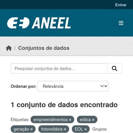
Ir para o conteúdo principal
Entrar
Conjuntos de dados
Ordenar por
1 conjunto de dados encontrado
Etiquetas:
empreendimentos
eólica
geração
fotovoltáica
EOL
Grupos: