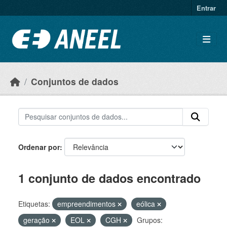
Ir para o conteúdo principal
Entrar
Conjuntos de dados
Ordenar por
1 conjunto de dados encontrado
Etiquetas:
empreendimentos
eólica
geração
EOL
CGH
Grupos: