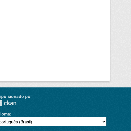
mpulsionado por
dioma