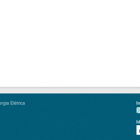
rgia Elétrica
I
I