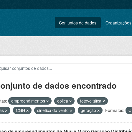
Conjuntos de dados
Organizações
conjunto de dados encontrado
tas:
empreendimentos
eólica
fotovoltáica
gás
CGH
cinética do vento
geração
Formatos:
C
ção de empreendimentos de Mini e Micro Geração Distribuí