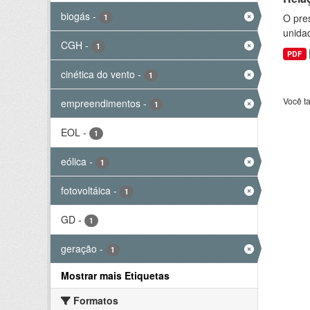
biogás
-
O pre
1
unida
CGH
-
1
PDF
cinética do vento
-
1
Você t
empreendimentos
-
1
EOL
-
1
eólica
-
1
fotovoltáica
-
1
GD
-
1
geração
-
1
Mostrar mais Etiquetas
Formatos