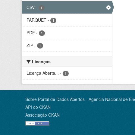
CSV
-
1
PARQUET
-
1
PDF
-
1
ZIP
-
1
Licenças
Licença Aberta...
-
1
Sobre Portal de Dados Abertos - Agência Nacional de Ene
API do CKAN
Associação CKAN