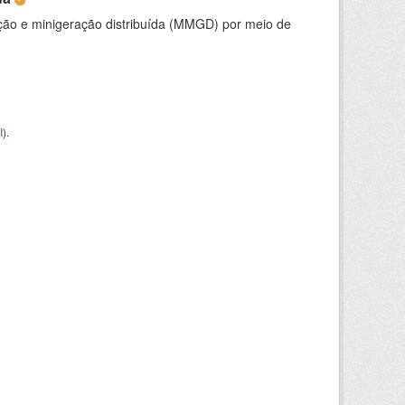
ção e minigeração distribuída (MMGD) por meio de
I
).