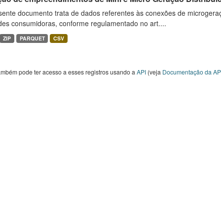
sente documento trata de dados referentes às conexões de microgera
des consumidoras, conforme regulamentado no art....
ZIP
PARQUET
CSV
ambém pode ter acesso a esses registros usando a
API
(veja
Documentação da AP