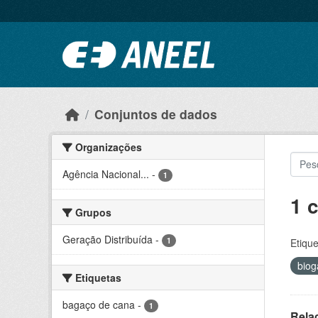
Ir para o conteúdo principal
Conjuntos de dados
Organizações
Agência Nacional...
-
1
1 
Grupos
Geração Distribuída
-
1
Etique
bio
Etiquetas
bagaço de cana
-
1
Rela