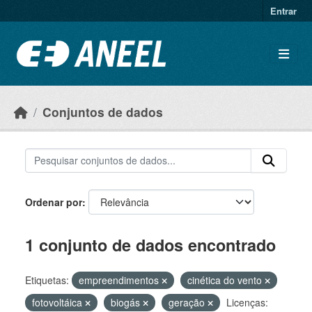
Ir para o conteúdo principal
Entrar
Conjuntos de dados
Ordenar por
1 conjunto de dados encontrado
Etiquetas:
empreendimentos
cinética do vento
fotovoltáica
biogás
geração
Licenças: