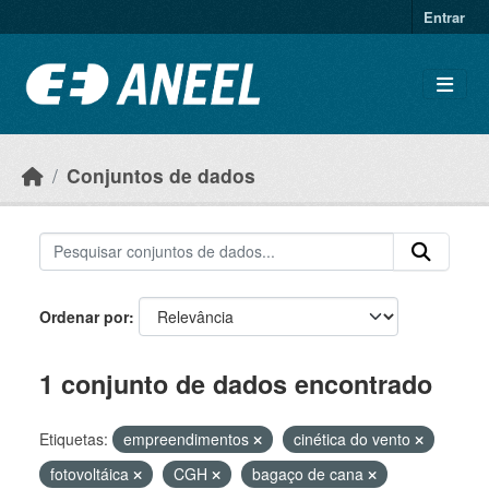
Ir para o conteúdo principal
Entrar
Conjuntos de dados
Ordenar por
1 conjunto de dados encontrado
Etiquetas:
empreendimentos
cinética do vento
fotovoltáica
CGH
bagaço de cana