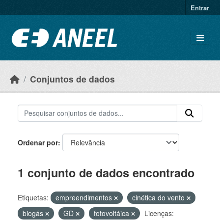
Ir para o conteúdo principal
Entrar
Conjuntos de dados
Ordenar por
1 conjunto de dados encontrado
Etiquetas:
empreendimentos
cinética do vento
biogás
GD
fotovoltáica
Licenças: