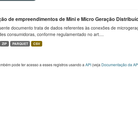
ção de empreendimentos de Mini e Micro Geração Distribuí
sente documento trata de dados referentes às conexões de microgera
des consumidoras, conforme regulamentado no art....
ZIP
PARQUET
CSV
ambém pode ter acesso a esses registros usando a
API
(veja
Documentação da AP