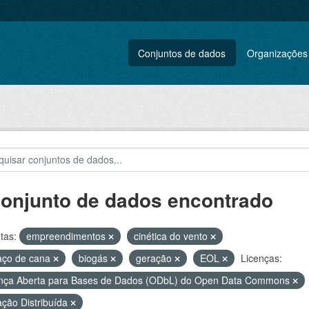
Conjuntos de dados
Organizações
conjunto de dados encontrado
tas:
empreendimentos
cinética do vento
aço de cana
biogás
geração
EOL
Licenças:
nça Aberta para Bases de Dados (ODbL) do Open Data Commons
ção Distribuída