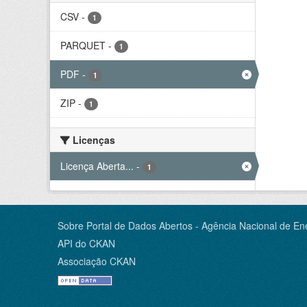
CSV
-
1
PARQUET
-
1
PDF
-
1
ZIP
-
1
Licenças
Licença Aberta...
-
1
Sobre Portal de Dados Abertos - Agência Nacional de Ene
API do CKAN
Associação CKAN