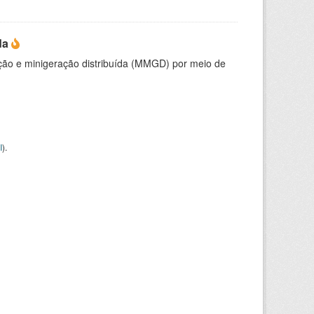
da
ção e minigeração distribuída (MMGD) por meio de
I
).