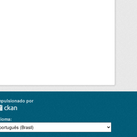
mpulsionado por
dioma