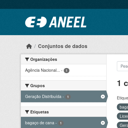
Ir para o conteúdo principal
Conjuntos de dados
Organizações
Agência Nacional...
-
1
1 
Grupos
Geração Distribuída
-
1
Etique
bag
Etiquetas
Lice
bagaço de cana
-
1
Gera