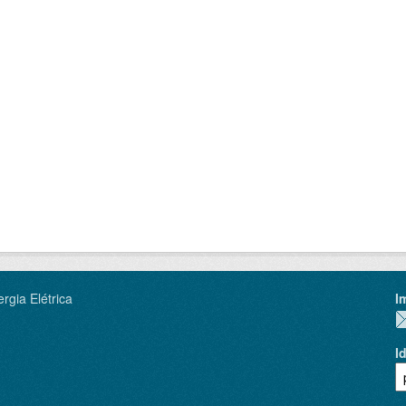
rgia Elétrica
I
I