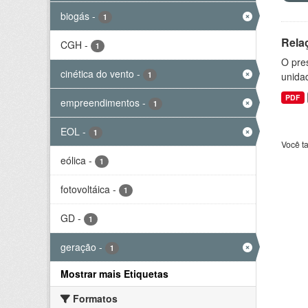
biogás
-
1
Rela
CGH
-
1
O pre
cinética do vento
-
1
unida
PDF
empreendimentos
-
1
EOL
-
1
Você t
eólica
-
1
fotovoltáica
-
1
GD
-
1
geração
-
1
Mostrar mais Etiquetas
Formatos