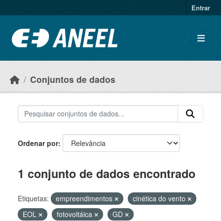
Ir para o conteúdo principal
Entrar
Conjuntos de dados
Ordenar por
1 conjunto de dados encontrado
Etiquetas:
empreendimentos
cinética do vento
EOL
fotovoltáica
GD