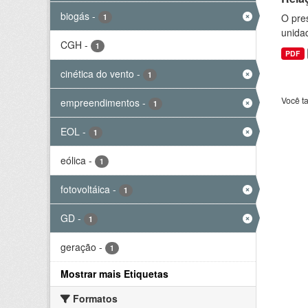
biogás
-
O pre
1
unida
CGH
-
1
PDF
cinética do vento
-
1
Você t
empreendimentos
-
1
EOL
-
1
eólica
-
1
fotovoltáica
-
1
GD
-
1
geração
-
1
Mostrar mais Etiquetas
Formatos