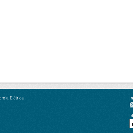
rgia Elétrica
I
I