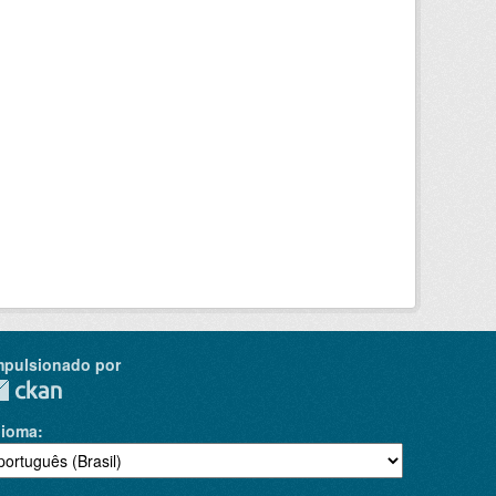
mpulsionado por
dioma