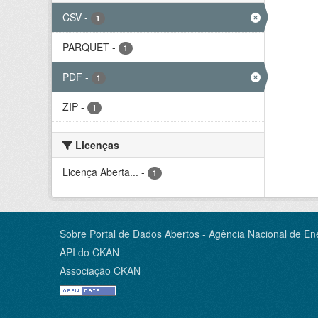
CSV
-
1
PARQUET
-
1
PDF
-
1
ZIP
-
1
Licenças
Licença Aberta...
-
1
Sobre Portal de Dados Abertos - Agência Nacional de Ene
API do CKAN
Associação CKAN