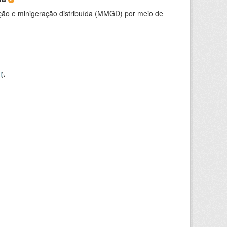
ção e minigeração distribuída (MMGD) por meio de
I
).