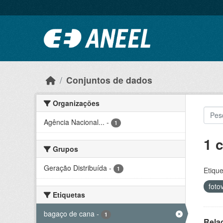
Ir para o conteúdo principal
Conjuntos de dados
Organizações
Agência Nacional...
-
1
1 
Grupos
Geração Distribuída
-
1
Etique
foto
Etiquetas
bagaço de cana
-
1
Rela