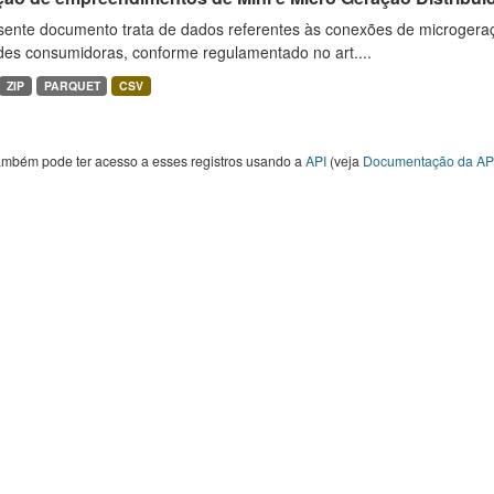
sente documento trata de dados referentes às conexões de microgera
des consumidoras, conforme regulamentado no art....
ZIP
PARQUET
CSV
ambém pode ter acesso a esses registros usando a
API
(veja
Documentação da AP