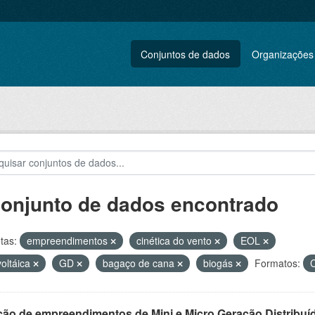
Conjuntos de dados
Organizações
conjunto de dados encontrado
tas:
empreendimentos
cinética do vento
EOL
voltáica
GD
bagaço de cana
biogás
Formatos:
ção de empreendimentos de Mini e Micro Geração Distribuí