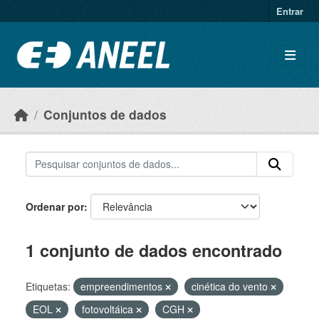
Ir para o conteúdo principal
Entrar
Conjuntos de dados
Ordenar por
1 conjunto de dados encontrado
Etiquetas:
empreendimentos
cinética do vento
EOL
fotovoltáica
CGH