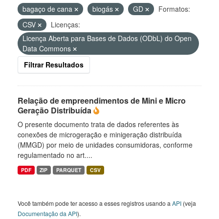
bagaço de cana
biogás
GD
Formatos:
CSV
Licenças:
Licença Aberta para Bases de Dados (ODbL) do Open
Data Commons
Filtrar Resultados
Relação de empreendimentos de Mini e Micro
Geração Distribuída
O presente documento trata de dados referentes às
conexões de microgeração e minigeração distribuída
(MMGD) por meio de unidades consumidoras, conforme
regulamentado no art....
PDF
ZIP
PARQUET
CSV
Você também pode ter acesso a esses registros usando a
API
(veja
Documentação da API
).