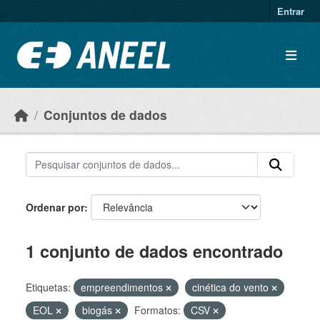
Ir para o conteúdo principal
Entrar
Conjuntos de dados
Ordenar por
1 conjunto de dados encontrado
Etiquetas:
empreendimentos
cinética do vento
EOL
biogás
Formatos:
CSV