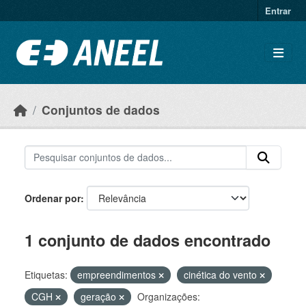
Ir para o conteúdo principal
Entrar
Conjuntos de dados
Ordenar por
1 conjunto de dados encontrado
Etiquetas:
empreendimentos
cinética do vento
CGH
geração
Organizações: