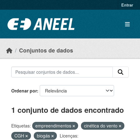
Ir para o conteúdo principal
Entrar
Conjuntos de dados
Ordenar por
1 conjunto de dados encontrado
Etiquetas:
empreendimentos
cinética do vento
CGH
biogás
Licenças: