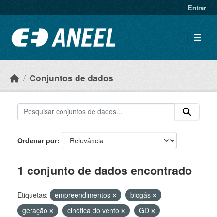
Ir para o conteúdo principal
Entrar
Conjuntos de dados
Ordenar por
1 conjunto de dados encontrado
Etiquetas:
empreendimentos
biogás
geração
cinética do vento
GD