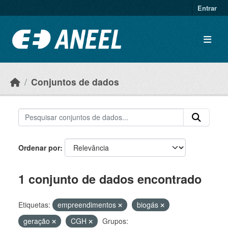
Ir para o conteúdo principal
Entrar
Conjuntos de dados
Ordenar por
1 conjunto de dados encontrado
Etiquetas:
empreendimentos
biogás
geração
CGH
Grupos: