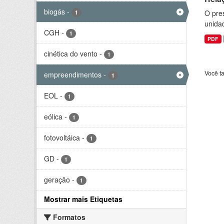
biogás
-
O pre
1
unida
CGH
-
1
PDF
cinética do vento
-
1
Você t
empreendimentos
-
1
EOL
-
1
eólica
-
1
fotovoltáica
-
1
GD
-
1
geração
-
1
Mostrar mais Etiquetas
Formatos