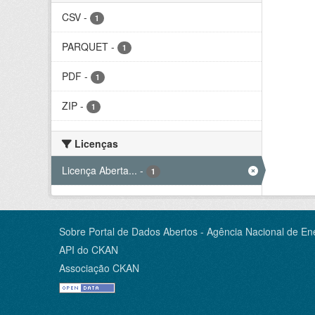
CSV
-
1
PARQUET
-
1
PDF
-
1
ZIP
-
1
Licenças
Licença Aberta...
-
1
Sobre Portal de Dados Abertos - Agência Nacional de Ene
API do CKAN
Associação CKAN