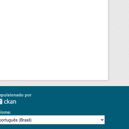
mpulsionado por
dioma