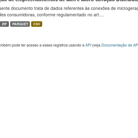
sente documento trata de dados referentes às conexões de microgera
des consumidoras, conforme regulamentado no art....
ZIP
PARQUET
CSV
ambém pode ter acesso a esses registros usando a
API
(veja
Documentação da AP