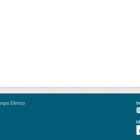
rgia Elétrica
I
I