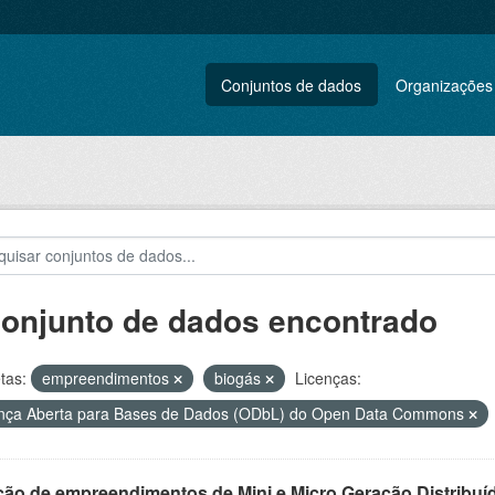
Conjuntos de dados
Organizações
conjunto de dados encontrado
tas:
empreendimentos
biogás
Licenças:
nça Aberta para Bases de Dados (ODbL) do Open Data Commons
ção de empreendimentos de Mini e Micro Geração Distribuí