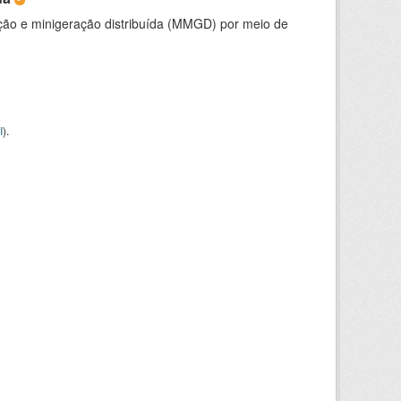
ção e minigeração distribuída (MMGD) por meio de
I
).