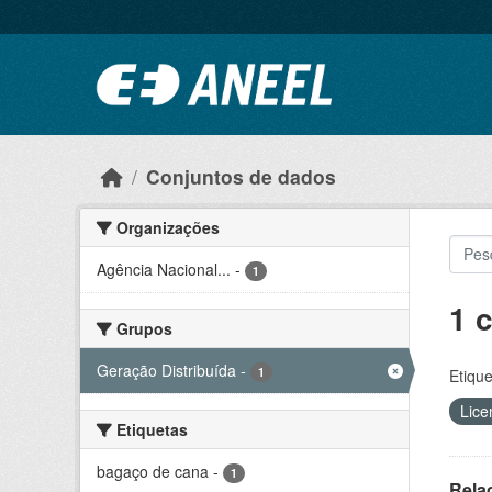
Ir para o conteúdo principal
Conjuntos de dados
Organizações
Agência Nacional...
-
1
1 
Grupos
Geração Distribuída
-
1
Etique
Lice
Etiquetas
bagaço de cana
-
1
Rela